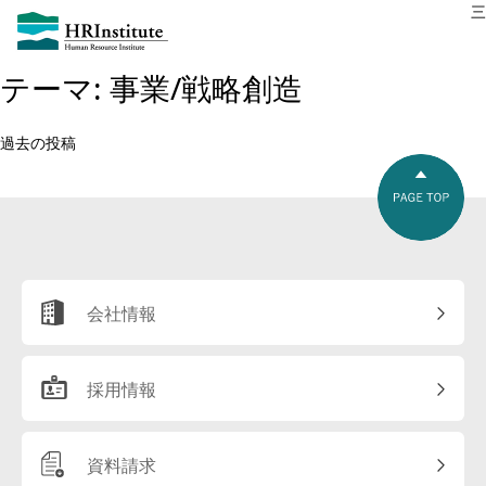
三
テーマ:
事業/戦略創造
投
過去の投稿
稿
ナ
ビ
ゲ
ー
シ
ョ
会社情報
ン
採用情報
資料請求