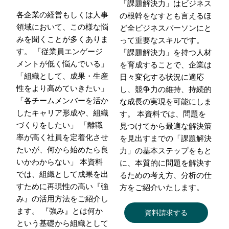
「課題解決力」はビジネス
各企業の経営もしくは人事
の根幹をなすとも言えるほ
領域において、この様な悩
ど全ビジネスパーソンにと
みを聞くことが多くありま
って重要なスキルです。
す。 「従業員エンゲージ
「課題解決力」を持つ人材
メントが低く悩んでいる」
を育成することで、企業は
「組織として、成果・生産
日々変化する状況に適応
性をより高めていきたい」
し、競争力の維持、持続的
「各チームメンバーを活か
な成長の実現を可能にしま
したキャリア形成や、組織
す。 本資料では、問題を
づくりをしたい」 「離職
見つけてから最適な解決策
率が高く社員を定着化させ
を見出すまでの「課題解決
たいが、何から始めたら良
力」の基本ステップをもと
いかわからない」 本資料
に、本質的に問題を解決す
では、組織として成果を出
るための考え方、分析の仕
すために再現性の高い『強
方をご紹介いたします。
み』の活用方法をご紹介し
ます。 『強み』とは何か
資料請求する
という基礎から組織として