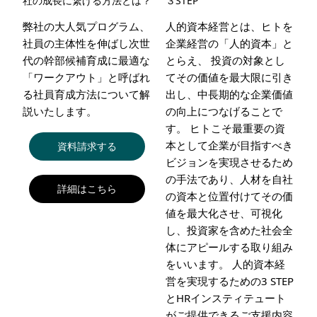
社の成長に繋げる方法とは？
３STEP
弊社の大人気プログラム、
人的資本経営とは、ヒトを
社員の主体性を伸ばし次世
企業経営の「人的資本」と
代の幹部候補育成に最適な
とらえ、 投資の対象とし
「ワークアウト」と呼ばれ
てその価値を最大限に引き
る社員育成方法について解
出し、中長期的な企業価値
説いたします。
の向上につなげることで
す。 ヒトこそ最重要の資
本として企業が目指すべき
資料請求する
ビジョンを実現させるため
の手法であり、人材を自社
詳細はこちら
の資本と位置付けてその価
値を最大化させ、可視化
し、投資家を含めた社会全
体にアピールする取り組み
をいいます。 人的資本経
営を実現するための3 STEP
とHRインスティテュート
がご提供できるご支援内容