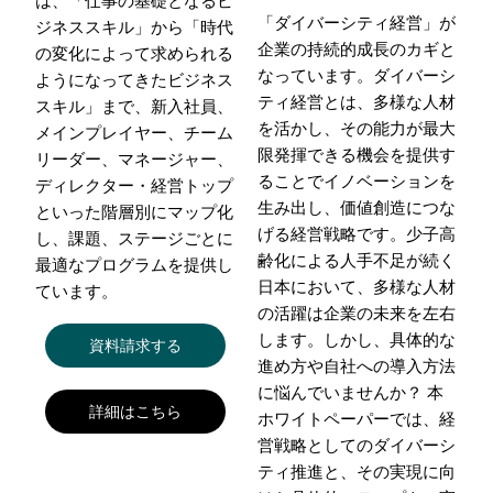
「ダイバーシティ経営」が
ジネススキル」から「時代
企業の持続的成長のカギと
の変化によって求められる
なっています。ダイバーシ
ようになってきたビジネス
ティ経営とは、多様な人材
スキル」まで、新入社員、
を活かし、その能力が最大
メインプレイヤー、チーム
限発揮できる機会を提供す
リーダー、マネージャー、
ることでイノベーションを
ディレクター・経営トップ
生み出し、価値創造につな
といった階層別にマップ化
げる経営戦略です。少子高
し、課題、ステージごとに
齢化による人手不足が続く
最適なプログラムを提供し
日本において、多様な人材
ています。
の活躍は企業の未来を左右
します。しかし、具体的な
資料請求する
進め方や自社への導入方法
に悩んでいませんか？ 本
詳細はこちら
ホワイトペーパーでは、経
営戦略としてのダイバーシ
ティ推進と、その実現に向