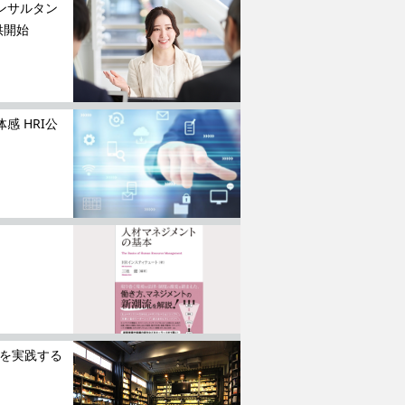
ンサルタン
供開始
 HRI公
！
出を実践する