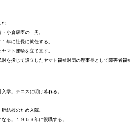
まれ
者・小倉康臣の二男。
７１年に社長に就任する。
たヤマト運輸を立て直す。
私財を投じて設立したヤマト福祉財団の理事長として障害者福
科入学。テニスに明け暮れる。
。
、肺結核のため入院。
になる。１９５３年に復職する。