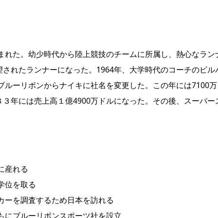
生まれた。幼少時代から陸上競技のチームに所属し、熱心なランナ
されたランナーになった。1964年、大学時代のコーチのビ
ブルーリボンからナイキに社名を変更した。この年には7100万
３年には売上高１億4900万ドルになった。その後、スーパ
に産れる
の学位を取る
ーカーを調査するため日本を訪れる
ともにブルーリボンスポーツ社を設立