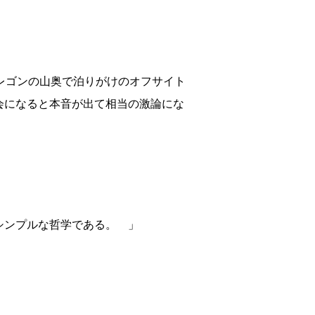
レゴンの山奥で泊りがけのオフサイト
会になると本音が出て相当の激論にな
シンプルな哲学である。 」