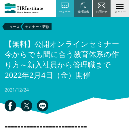
セミナー
資料請求
お問合せ
メニュー
ニュース
セミナー・研修
【無料】公開オンラインセミナー
今からでも間に合う教育体系の作
り方～新入社員から管理職まで
2022年2月4日（金）開催
2021/12/24
==========================