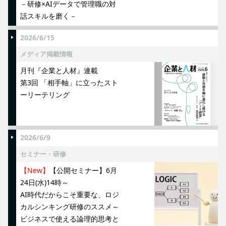
－研修×AIデータで管理職の対
話スキルを磨く－
2026/6/15
メディア掲載情報
月刊『企業と人材』連載
第3回 「相手軸」に立ったスト
ーリーテリング
2026/6/9
セミナー・研修
【New】
【公開セミナー】6月
24日(水)14時～
AI時代だからこそ重要な、ロジ
カルシンキング研修のススメ～
ビジネスで使える論理的思考と