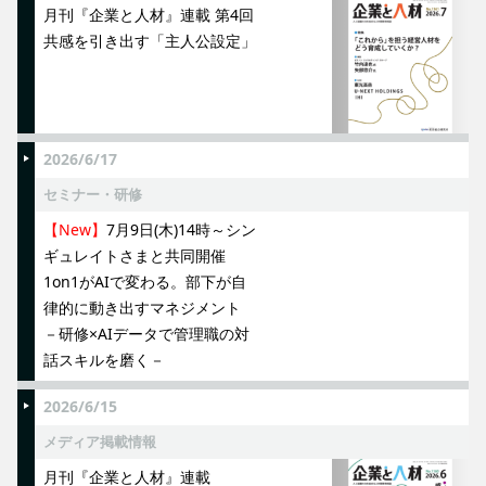
月刊『企業と人材』連載 第4回
共感を引き出す「主人公設定」
2026/6/17
セミナー・研修
【New】
7月9日(木)14時～シン
ギュレイトさまと共同開催
1on1がAIで変わる。部下が自
律的に動き出すマネジメント
－研修×AIデータで管理職の対
話スキルを磨く－
2026/6/15
メディア掲載情報
月刊『企業と人材』連載