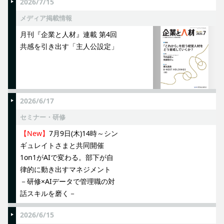
2026/7/15
メディア掲載情報
月刊『企業と人材』連載 第4回
共感を引き出す「主人公設定」
2026/6/17
セミナー・研修
【New】
7月9日(木)14時～シン
ギュレイトさまと共同開催
1on1がAIで変わる。部下が自
律的に動き出すマネジメント
－研修×AIデータで管理職の対
話スキルを磨く－
2026/6/15