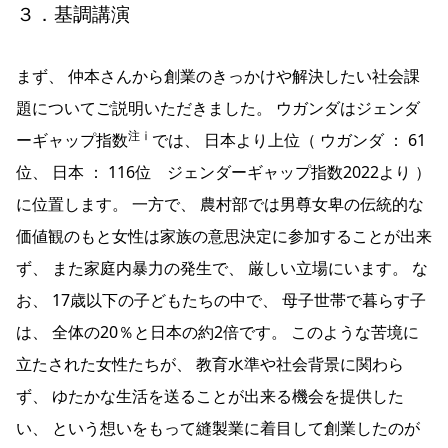
３．基調講演
まず、 仲本さんから創業のきっかけや解決したい社会課
題についてご説明いただきました。 ウガンダはジェンダ
注ⅰ
ーギャップ指数
では、 日本より上位（ ウガンダ ： 61
位、 日本 ： 116位 ジェンダーギャップ指数2022より ）
に位置します。 一方で、 農村部では男尊女卑の伝統的な
価値観のもと女性は家族の意思決定に参加することが出来
ず、 また家庭内暴力の発生で、 厳しい立場にいます。 な
お、 17歳以下の子どもたちの中で、 母子世帯で暮らす子
は、 全体の20％と日本の約2倍です。 このような苦境に
立たされた女性たちが、 教育水準や社会背景に関わら
ず、 ゆたかな生活を送ることが出来る機会を提供した
い、 という想いをもって縫製業に着目して創業したのが