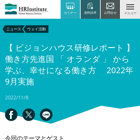
セミナー
資料請求
お問合せ
メニュー
ニュース
ウェイ活動
【 ビジョンハウス研修レポート 】
働き方先進国 「 オランダ 」 から
学ぶ、幸せになる働き方 2022年
9月実施
2022/11/8
今回のテーマとゲスト