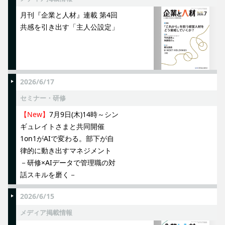
月刊『企業と人材』連載 第4回
共感を引き出す「主人公設定」
2026/6/17
セミナー・研修
【New】
7月9日(木)14時～シン
ギュレイトさまと共同開催
1on1がAIで変わる。部下が自
律的に動き出すマネジメント
－研修×AIデータで管理職の対
話スキルを磨く－
2026/6/15
メディア掲載情報