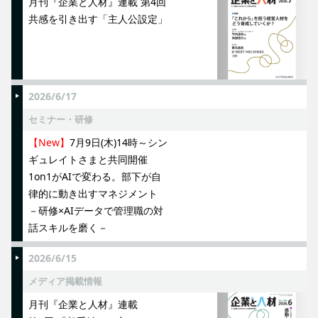
月刊『企業と人材』連載 第4回
共感を引き出す「主人公設定」
2026/6/17
セミナー・研修
【New】
7月9日(木)14時～シン
ギュレイトさまと共同開催
1on1がAIで変わる。部下が自
律的に動き出すマネジメント
－研修×AIデータで管理職の対
話スキルを磨く－
2026/6/15
メディア掲載情報
月刊『企業と人材』連載