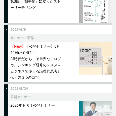
第3回 「相手軸」に立ったスト
ーリーテリング
2026/6/9
セミナー・研修
【New】
【公開セミナー】6月
24日(水)14時～
AI時代だからこそ重要な、ロジ
カルシンキング研修のススメ～
ビジネスで使える論理的思考と
伝え方 3つのコツ
2026/5/24
公開セミナー
2026年ＨＲＩ公開セミナー