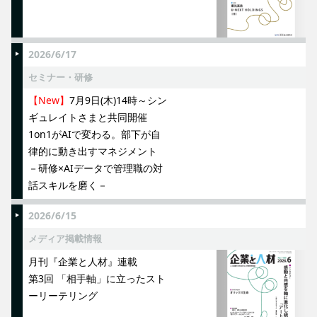
2026/6/17
セミナー・研修
【New】
7月9日(木)14時～シン
ギュレイトさまと共同開催
1on1がAIで変わる。部下が自
律的に動き出すマネジメント
－研修×AIデータで管理職の対
話スキルを磨く－
2026/6/15
メディア掲載情報
月刊『企業と人材』連載
第3回 「相手軸」に立ったスト
ーリーテリング