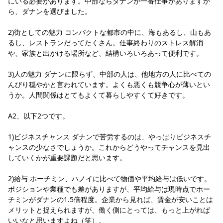
にいる必要があります。中部ならダナンが一番仕事がありますか
ら、ダナンを選びました。
2)街としての魅力 コンパクトな都市の中に、海もあるし、山もあ
るし、レストランだってたくさん。仕事終わりのストレス解消
や、家族と出かける場所など、結構いろいろあって便利です。
3)人の魅力 ダナンに限らず、中部の人は、他地方の人に比べての
んびり穏やかと言われています。よくも悪くも競争心が薄いとい
うか。人間関係はとてもよくて暮らしやすくて好きです。
A2、以下2つです。
1)ビジネスチャンス ダナンで苦労するのは、やっぱりビジネスチ
ャンスの少なさでしょうか。これからどうやってチャンスを見出
していくかが重要課題だと思います。
2)給与 ホーチミン、ハノイに比べて物価や平均給与は低いです。
ポジションや業種でも差がありますが、平均給与は現時点でホー
チミンがダナンの1.5倍程度。企業から見れば、賃金が安いことは
メリットと捉えられますが、働く側にとっては、もっと上がれば
いいなと思いますよね（笑）。