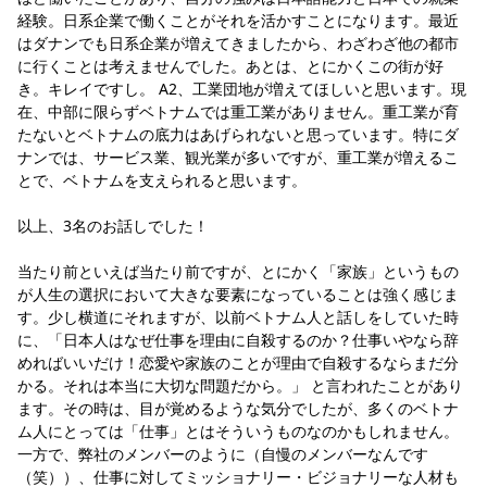
経験。日系企業で働くことがそれを活かすことになります。最近
はダナンでも日系企業が増えてきましたから、わざわざ他の都市
に行くことは考えませんでした。あとは、とにかくこの街が好
き。キレイですし。 A2、工業団地が増えてほしいと思います。現
在、中部に限らずベトナムでは重工業がありません。重工業が育
たないとベトナムの底力はあげられないと思っています。特にダ
ナンでは、サービス業、観光業が多いですが、重工業が増えるこ
とで、ベトナムを支えられると思います。
以上、3名のお話しでした！
当たり前といえば当たり前ですが、とにかく「家族」というもの
が人生の選択において大きな要素になっていることは強く感じま
す。少し横道にそれますが、以前ベトナム人と話しをしていた時
に、「日本人はなぜ仕事を理由に自殺するのか？仕事いやなら辞
めればいいだけ！恋愛や家族のことが理由で自殺するならまだ分
かる。それは本当に大切な問題だから。」 と言われたことがあり
ます。その時は、目が覚めるような気分でしたが、多くのベトナ
ム人にとっては「仕事」とはそういうものなのかもしれません。
一方で、弊社のメンバーのように（自慢のメンバーなんです
（笑））、仕事に対してミッショナリー・ビジョナリーな人材も