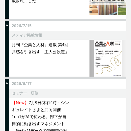
載されました
2026/7/15
メディア掲載情報
月刊『企業と人材』連載 第4回
共感を引き出す「主人公設定」
2026/6/17
セミナー・研修
【New】
7月9日(木)14時～シン
ギュレイトさまと共同開催
1on1がAIで変わる。部下が自
律的に動き出すマネジメント
－研修×AIデータで管理職の対