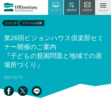
セミナー
資料請求
お問合せ
メニュー
ニュース
ソーシャル活動
第26回ビジョンハウス倶楽部セミ
ナー開催のご案内
『子どもの貧困問題と地域での居
場所づくり』
2021/5/13