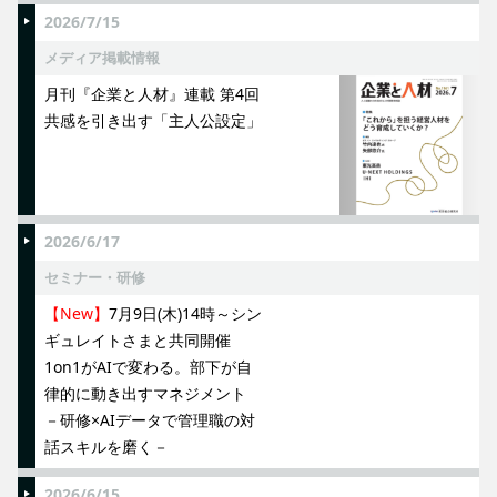
2026/7/15
メディア掲載情報
月刊『企業と人材』連載 第4回
共感を引き出す「主人公設定」
2026/6/17
セミナー・研修
【New】
7月9日(木)14時～シン
ギュレイトさまと共同開催
1on1がAIで変わる。部下が自
律的に動き出すマネジメント
－研修×AIデータで管理職の対
話スキルを磨く－
2026/6/15