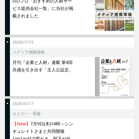
ISOプロ「おすすめの人材サー
ビス提供会社一覧」に当社が掲
載されました
2026/7/15
メディア掲載情報
月刊『企業と人材』連載 第4回
共感を引き出す「主人公設定」
2026/6/17
セミナー・研修
【New】
7月9日(木)14時～シン
ギュレイトさまと共同開催
1on1がAIで変わる。部下が自