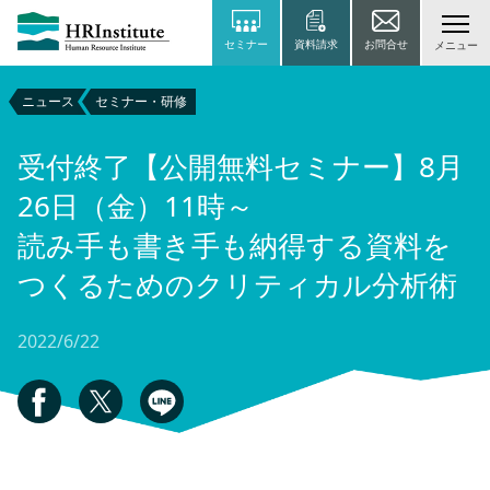
セミナー
資料請求
お問合せ
メニュー
ニュース
セミナー・研修
受付終了【公開無料セミナー】8月
26日（金）11時～
読み手も書き手も納得する資料を
つくるためのクリティカル分析術
2022/6/22