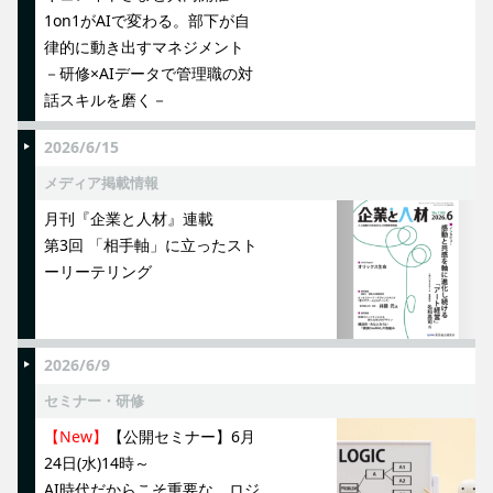
1on1がAIで変わる。部下が自
律的に動き出すマネジメント
－研修×AIデータで管理職の対
話スキルを磨く－
2026/6/15
メディア掲載情報
月刊『企業と人材』連載
第3回 「相手軸」に立ったスト
ーリーテリング
2026/6/9
セミナー・研修
【New】
【公開セミナー】6月
24日(水)14時～
AI時代だからこそ重要な、ロジ