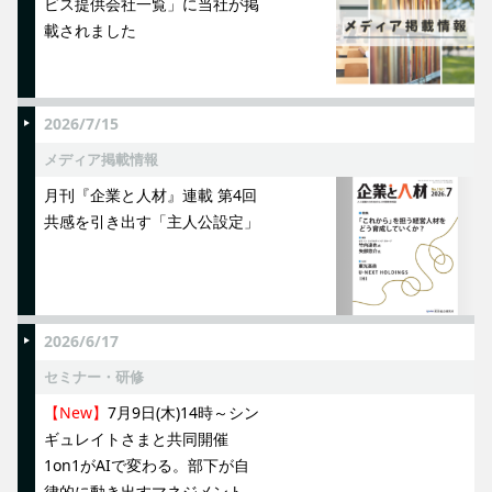
ビス提供会社一覧」に当社が掲
載されました
2026/7/15
メディア掲載情報
月刊『企業と人材』連載 第4回
共感を引き出す「主人公設定」
2026/6/17
セミナー・研修
【New】
7月9日(木)14時～シン
ギュレイトさまと共同開催
1on1がAIで変わる。部下が自
律的に動き出すマネジメント