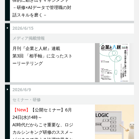
－研修×AIデータで管理職の対
話スキルを磨く－
2026/6/15
メディア掲載情報
月刊『企業と人材』連載
第3回 「相手軸」に立ったスト
ーリーテリング
2026/6/9
セミナー・研修
【New】
【公開セミナー】6月
24日(水)14時～
AI時代だからこそ重要な、ロジ
カルシンキング研修のススメ～