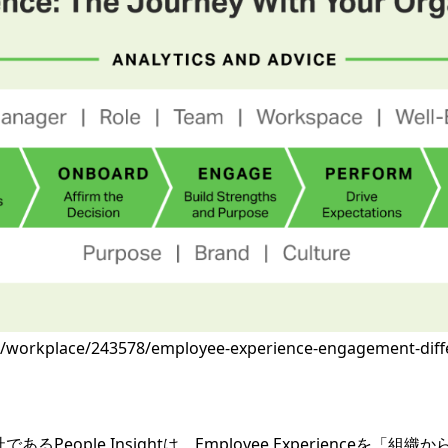
m/workplace/243578/employee-experience-engagement-diff
ople Insightは、Employee Experienceを「組織