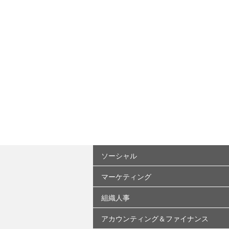
ソーシャル
マーケティング
エシックス・信頼性
ＡＳＴＤ
組織人事
国際秩序・枠組み
基本概念・用語
ISO22000
アブラハム合意
ウォンツ
社会課題・潮流・持続的成長
アカウンティング＆ファイナンス
マーケティング戦略
組織領域