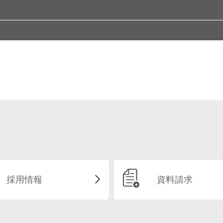
（インフレ抑制法とCHIPS法）
験）
clearance）
ング）
/イールドカーブ・コントロール）
ement）
）
 )
ent )
g )
e、XaaS; X as a Service）
）
ent）
tion )
、非代替性トークン
CFO
Investment）
ng ）
ゲティング・ポジショニング）
recasting and Replenishment )
採用情報
資料請求
e）
 )
g )