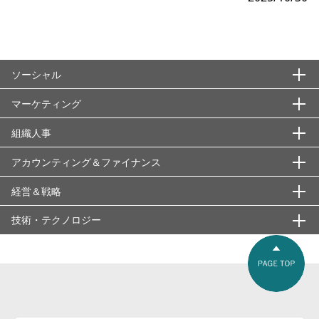
ソーシャル
マーケティング
エシックス・信頼性
ＡＳＴＤ
組織人事
国際秩序・枠組み
基本概念・用語
ISO22000
アブラハム合意
ウォンツ
社会課題・潮流・持続的成長
アカウンティング＆ファイナンス
マーケティング戦略
組織領域
ISOシリーズ
アメリカのサプライチェーン強靭化策（インフレ抑制法と
2025年問題
シーズ
1:1マーケティング
「知」の経営
分析・情報収集
人材領域
経営＆戦略
会計の考え方
CHIPS法）
ＳＯＸ法
BRICS
ナッジ
4C分析
1000の烏合の衆より1の先行者
401kプラン
e-Learning
会計の種類
技術・テクノロジー
企業分析指標・概念等
経営戦略・ビジネスモデル
グローバルスタンダード
シックスσ
SDGs
ニーズ
4P分析
ABC分析
403bプラン
Employee Experience（従業員体験）
国際会計基準
3つの収益
3C分析
ファイナンス・市場戦略
基盤技術・インフラ
経営管理・運営
スニファリング
メディア・リテラシー
ＳＶＰ（Social Venture Partners)
プロファイリング
EBM（イベントベースドマーケティング）
AIDMA
AI(Appreciative Inquiry)
GEのリーダーシップ
新リース会計基準
4つの費用
YCC（Yield Curve Control/イールドカーブ・コントロー
５Ｆ分析
ECM（enterprise content management）
3PL ( 3rd Party Logistics )
リスク・ガバナンス・価値観
業務システム・ソリューション
セキュリティ・クリアランス（security clearance）
ル）
改定意匠法
アショカ財団
ベネフィット
eMP ( e-Marketplace )
AMTUL
DEI＆B
OJTとOff-JTと自己啓発
時価会計
5つの利益
7S分析
ＩＰＴＶ
BPO
PPP （Public Private Partnership）
ASP ( Application Service Provider )
先端技術・新領域