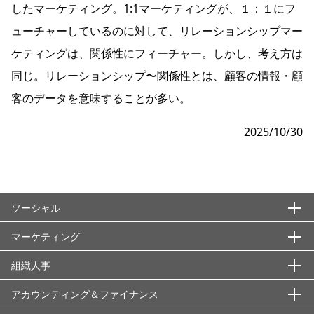
したマーケティング。1:1マーケティングが、１：１にフ
ューチャーしているのに対して、リレーションシップマー
ケティングは、関係性にフィーチャー。しかし、考え方は
同じ。リレーションシップ〜関係性とは、顧客の情報・顧
客のデータを意味することが多い。
2025/10/30
ソーシャル
マーケティング
エシックス・信頼性
ＡＳＴＤ
組織人事
国際秩序・枠組み
基本概念・用語
ISO22000
アブラハム合意
ウォンツ
社会課題・潮流・持続的成長
アカウンティング＆ファイナンス
マーケティング戦略
組織領域