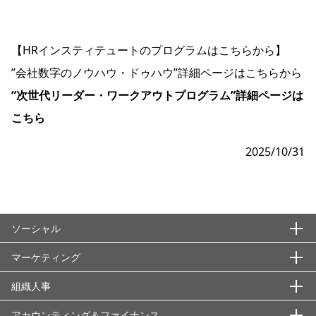
【HRインスティテュートのプログラムはこちらから】
”会社数字のノウハウ・ドゥハウ”詳細ページはこちらから
“次世代リーダー・ワークアウトプログラム”詳細ページは
こちら
2025/10/31
ソーシャル
マーケティング
エシックス・信頼性
ＡＳＴＤ
組織人事
国際秩序・枠組み
基本概念・用語
ISO22000
アブラハム合意
ウォンツ
社会課題・潮流・持続的成長
アカウンティング＆ファイナンス
マーケティング戦略
組織領域