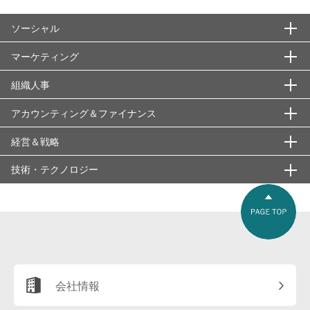
ソーシャル
マーケティング
エシックス・信頼性
ＡＳＴＤ
組織人事
国際秩序・枠組み
基本概念・用語
ISO22000
アブラハム合意
ウォンツ
社会課題・潮流・持続的成長
アカウンティング＆ファイナンス
マーケティング戦略
組織領域
ISOシリーズ
アメリカのサプライチェーン強靭化策（インフレ抑制法と
2025年問題
シーズ
1:1マーケティング
「知」の経営
分析・情報収集
人材領域
経営＆戦略
会計の考え方
CHIPS法）
ＳＯＸ法
BRICS
ナッジ
4C分析
1000の烏合の衆より1の先行者
401kプラン
e-Learning
会計の種類
技術・テクノロジー
企業分析指標・概念等
経営戦略・ビジネスモデル
グローバルスタンダード
シックスσ
SDGs
ニーズ
4P分析
ABC分析
403bプラン
Employee Experience（従業員体験）
国際会計基準
3つの収益
3C分析
ファイナンス・市場戦略
基盤技術・インフラ
経営管理・運営
スニファリング
メディア・リテラシー
ＳＶＰ（Social Venture Partners)
プロファイリング
EBM（イベントベースドマーケティング）
AIDMA
AI(Appreciative Inquiry)
GEのリーダーシップ
新リース会計基準
4つの費用
YCC（Yield Curve Control/イールドカーブ・コントロー
５Ｆ分析
ECM（enterprise content management）
3PL ( 3rd Party Logistics )
リスク・ガバナンス・価値観
業務システム・ソリューション
セキュリティ・クリアランス（security clearance）
ル）
改定意匠法
アショカ財団
ベネフィット
eMP ( e-Marketplace )
AMTUL
DEI＆B
OJTとOff-JTと自己啓発
時価会計
5つの利益
7S分析
ＩＰＴＶ
BPO
PPP （Public Private Partnership）
ASP ( Application Service Provider )
先端技術・新領域
ソーシャル・エンジニアリング
デフォルト（債務不履行）
日本経営品質賞
インダストリー4.0
ペルソナ
PLM ( Product Lifecycle Management )
ＢＩ（ビジネスインテリジェンス）
HRBP（HRビジネスパートナー）
PM理論
減損会計
DCF
BS経営
IPv6 ( Internet Protcal version 6 )
BPR
TOB
CAE ( Computer Aided Engineering )
aaS（EaaS; Everything as a Service、XaaS; X as a
会社情報
ビッグ・テック規制
Service）
カーボンニュートラル（CN）
マーケティングの定義
SEDAモデル
CS調査
WFM（Workforce Management）
アウトカム志向
EVA
Fits（Customer Problem Fit など）
ＵＴＭ（Unified Threat Management）
BTO ( Built to Order )
アナジー
CTI ( Computer Telephony Integration )