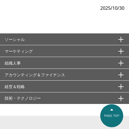
2025/10/30
ソーシャル
マーケティング
エシックス・信頼性
ＡＳＴＤ
組織人事
国際秩序・枠組み
基本概念・用語
ISO22000
アブラハム合意
ウォンツ
社会課題・潮流・持続的成長
アカウンティング＆ファイナンス
マーケティング戦略
組織領域
ISOシリーズ
アメリカのサプライチェーン強靭化策（インフレ抑制法と
2025年問題
シーズ
1:1マーケティング
「知」の経営
分析・情報収集
人材領域
経営＆戦略
会計の考え方
CHIPS法）
ＳＯＸ法
BRICS
ナッジ
4C分析
1000の烏合の衆より1の先行者
401kプラン
e-Learning
会計の種類
技術・テクノロジー
企業分析指標・概念等
経営戦略・ビジネスモデル
グローバルスタンダード
シックスσ
SDGs
ニーズ
4P分析
ABC分析
403bプラン
Employee Experience（従業員体験）
国際会計基準
3つの収益
3C分析
ファイナンス・市場戦略
基盤技術・インフラ
経営管理・運営
スニファリング
メディア・リテラシー
ＳＶＰ（Social Venture Partners)
プロファイリング
EBM（イベントベースドマーケティング）
AIDMA
AI(Appreciative Inquiry)
GEのリーダーシップ
新リース会計基準
4つの費用
YCC（Yield Curve Control/イールドカーブ・コントロー
５Ｆ分析
ECM（enterprise content management）
3PL ( 3rd Party Logistics )
リスク・ガバナンス・価値観
業務システム・ソリューション
セキュリティ・クリアランス（security clearance）
ル）