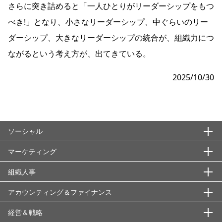
さらに突き詰めると「一人ひとりがリーダーシップをもつ
べき!」となり、小さなリーダーシップ、中ぐらいのリー
ダーシップ、大きなリーダーシップの統合が、組織力につ
ながるという考え方が、出てきている。
2025/10/30
ソーシャル
マーケティング
エシックス・信頼性
ＡＳＴＤ
組織人事
国際秩序・枠組み
基本概念・用語
ISO22000
アブラハム合意
ウォンツ
社会課題・潮流・持続的成長
アカウンティング＆ファイナンス
マーケティング戦略
組織領域
ISOシリーズ
アメリカのサプライチェーン強靭化策（インフレ抑制法と
2025年問題
シーズ
1:1マーケティング
「知」の経営
分析・情報収集
人材領域
経営＆戦略
会計の考え方